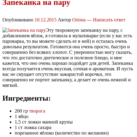
Запеканка на пару
Опубликовано
10.12.2015
Автор
Oriona
—
Написать ответ
Эту творожную запеканку на пару, с
добавлением яблок, я готовила в мультиварке (если у вас есть
пароварка, то вы можете сделать ее в ней) и осталась очень
довольна результатом. Готовится она очень просто, быстро и
совершенно без всяких хлопот. С уверенностью могу сказать,
что это достаточно диетическое и полезное блюдо, и мне
кажется, что оно очень хорошо подойдет для детей. Запеканка
всегда получается очень вкусная, сочная и ароматная. И пусть
вас не смущает отсутствие зажаристой корочки, это
совершенно не портит запеканку, а делает ее очень нежной и
мягкой.
Ингредиенты:
200 гр
творога
1 яйцо
1,5 ст ложки манной крупы
1 ст ложка сахара
порезанное яблоко (количество по желанию)