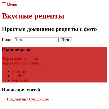
Меню
Вкусные рецепты
Простые домашние рецепты с фото
Поиск
Главное меню
Skip to primary content
Skip to secondary content
Главная
О сайте
Контакты
Навигация статей
←
Предыдущая
Следующая
→