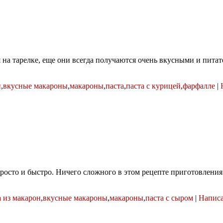
 на тарелке, еще они всегда получаются очень вкусными и пита
н
,
вкусные макароны
,
макароны
,
паста
,
паста с курицей
,
фарфалле
|
просто и быстро. Ничего сложного в этом рецепте приготовления
 из макарон
,
вкусные макароны
,
макароны
,
паста с сыром
|
Написа