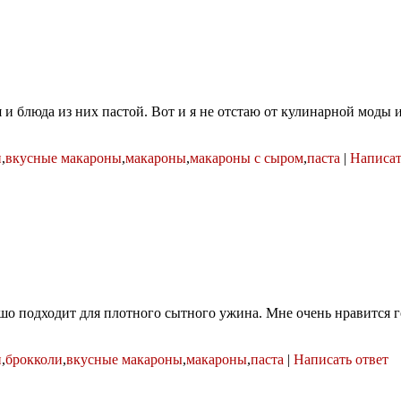
и блюда из них пастой. Вот и я не отстаю от кулинарной моды 
н
,
вкусные макароны
,
макароны
,
макароны с сыром
,
паста
|
Написат
рошо подходит для плотного сытного ужина. Мне очень нравится 
н
,
брокколи
,
вкусные макароны
,
макароны
,
паста
|
Написать ответ