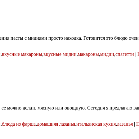
ения пасты с мидиями просто находка. Готовится это блюдо оче
н
,
вкусные макароны
,
вкусные мидии
,
макароны
,
мидии
,
спагетти
|
 ее можно делать мясную или овощную. Сегодня я предлагаю ва
н
,
блюда из фарша
,
домашняя лазанья
,
итальянская кухня
,
лазанья
|
Н