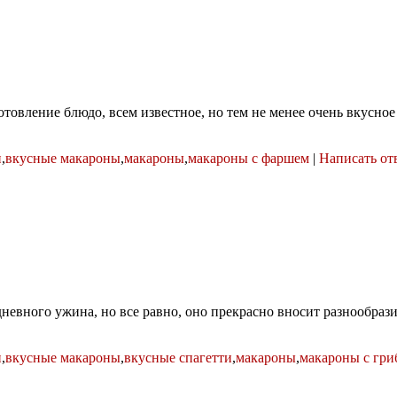
товление блюдо, всем известное, но тем не менее очень вкусное
н
,
вкусные макароны
,
макароны
,
макароны с фаршем
|
Написать от
дневного ужина, но все равно, оно прекрасно вносит разнообраз
н
,
вкусные макароны
,
вкусные спагетти
,
макароны
,
макароны с гри