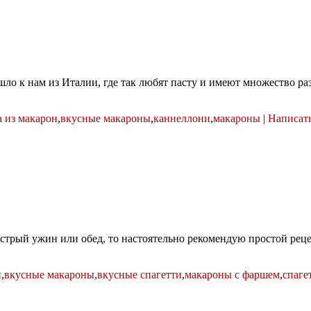
ишло к нам из Италии, где так любят пасту и имеют множество р
 из макарон
,
вкусные макароны
,
каннеллони
,
макароны
|
Написать
трый ужин или обед, то настоятельно рекомендую простой реце
н
,
вкусные макароны
,
вкусные спагетти
,
макароны с фаршем
,
спаге