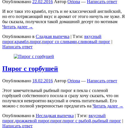
Опубликовано
22.02.2016
Автор
Oriona
—
Написать ответ
И все таки это крамбл, пусть и не классический английский,
но его потрясающий вкус и аромат от этого ничуть не хуже. Я
бы сказала, получился такой домашний десерт по мотивам
Читать далее →
Опубликовано в
Сладкая выпечка
|
Тэги:
вкусный
пирог
,
крамбл
,
пирог
,
пирог со сливами
,
сливовый пирог
|
Написать ответ
Пирог с горбушей
Опубликовано
18.02.2016
Автор
Oriona
—
Написать ответ
Этот замечательный рыбный пирог я пекла с соленой
горбушей собственного посола и сразу хочу сказать, что он
получился невероятно вкусный и очень питательный. Его
можно с полной уверенностью предлагать на
Читать далее →
Опубликовано в
Несладкая выпечка
|
Тэги:
вкусный
пирог
,
дрожжевой пирог
,
пирог
,
пирог с рыбой
,
рыбный пирог
|
Написать ответ