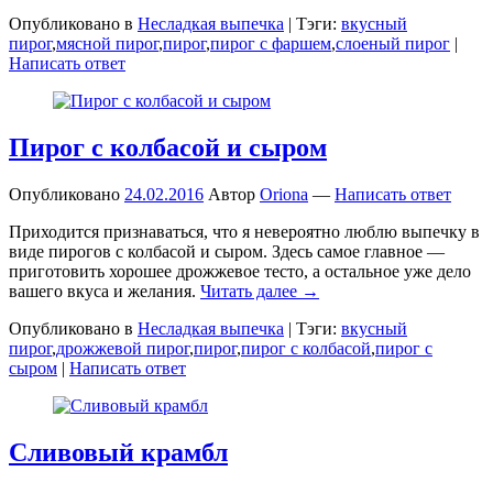
Опубликовано в
Несладкая выпечка
|
Тэги:
вкусный
пирог
,
мясной пирог
,
пирог
,
пирог с фаршем
,
слоеный пирог
|
Написать ответ
Пирог с колбасой и сыром
Опубликовано
24.02.2016
Автор
Oriona
—
Написать ответ
Приходится признаваться, что я невероятно люблю выпечку в
виде пирогов с колбасой и сыром. Здесь самое главное —
приготовить хорошее дрожжевое тесто, а остальное уже дело
вашего вкуса и желания.
Читать далее →
Опубликовано в
Несладкая выпечка
|
Тэги:
вкусный
пирог
,
дрожжевой пирог
,
пирог
,
пирог с колбасой
,
пирог с
сыром
|
Написать ответ
Сливовый крамбл