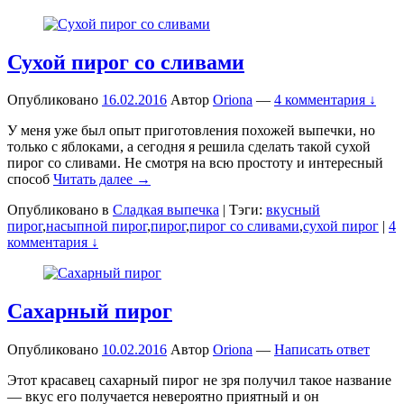
Сухой пирог со сливами
Опубликовано
16.02.2016
Автор
Oriona
—
4 комментария ↓
У меня уже был опыт приготовления похожей выпечки, но
только с яблоками, а сегодня я решила сделать такой сухой
пирог со сливами. Не смотря на всю простоту и интересный
способ
Читать далее →
Опубликовано в
Сладкая выпечка
|
Тэги:
вкусный
пирог
,
насыпной пирог
,
пирог
,
пирог со сливами
,
сухой пирог
|
4
комментария ↓
Cахарный пирог
Опубликовано
10.02.2016
Автор
Oriona
—
Написать ответ
Этот красавец сахарный пирог не зря получил такое название
— вкус его получается невероятно приятный и он