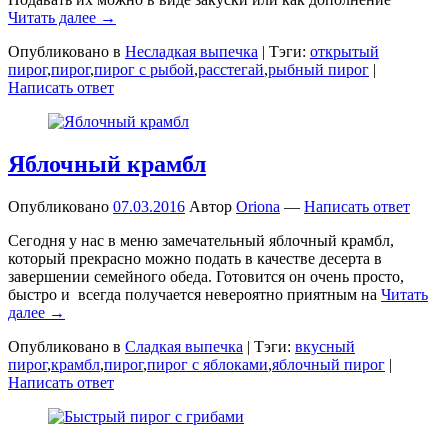
Читать далее →
Опубликовано в
Несладкая выпечка
|
Тэги:
открытый
пирог
,
пирог
,
пирог с рыбой
,
расстегай
,
рыбный пирог
|
Написать ответ
Яблочный крамбл
Опубликовано
07.03.2016
Автор
Oriona
—
Написать ответ
Сегодня у нас в меню замечательный яблочный крамбл,
который прекрасно можно подать в качестве десерта в
завершении семейного обеда. Готовится он очень просто,
быстро и всегда получается невероятно приятным на
Читать
далее →
Опубликовано в
Сладкая выпечка
|
Тэги:
вкусный
пирог
,
крамбл
,
пирог
,
пирог с яблоками
,
яблочный пирог
|
Написать ответ