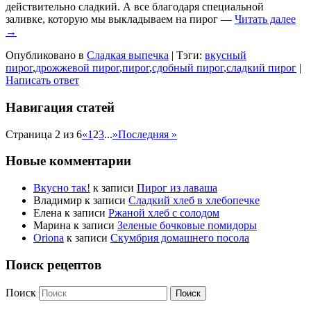
действительно сладкий. А все благодаря специальной
заливке, которую мы выкладываем на пирог —
Читать далее
→
Опубликовано в
Сладкая выпечка
|
Тэги:
вкусный
пирог
,
дрожжевой пирог
,
пирог
,
сдобный пирог
,
сладкий пирог
|
Написать ответ
Навигация статей
Страница 2 из 6
«
1
2
3
...
»
Последняя »
Новые комментарии
Вкусно так!
к записи
Пирог из лаваша
Владимир
к записи
Сладкий хлеб в хлебопечке
Елена
к записи
Ржаной хлеб с солодом
Марина
к записи
Зеленые бочковые помидоры
Oriona
к записи
Скумбрия домашнего посола
Поиск рецептов
Поиск