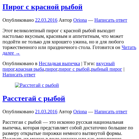
Пирог с красной рыбой
Опубликовано
22.03.2016
Автор
Oriona
—
Написать ответ
Этот великолепный пирог с красной рыбой выходит
настолько вкусным, красивым и аппетитным, что может
подойти не только для хорошего ужина, но и для любого
торжественного или праздничного стола. Готовится он
Читать
далее →
Опубликовано в
Несладкая выпечка
|
Тэги:
вкусный
пирог
,
красная рыба
,
пирог
,
пирог с рыбой
,
рыбный пирог
|
Написать ответ
Расстегай с рыбой
Опубликовано
21.03.2016
Автор
Oriona
—
Написать ответ
Расстегаи с рыбой — это исконно русская национальная
выпечка, которая представляет собой достаточно большие по
размеру открытые пирожки немного вытянутой формы.
Подавать их можно в виде закуски или как дополнение