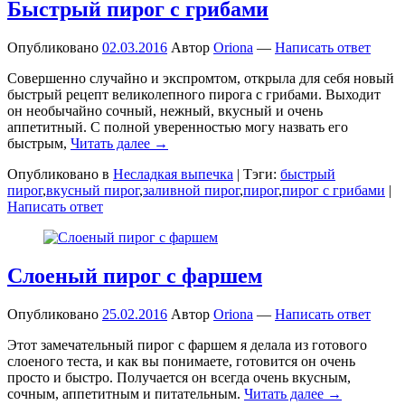
Быстрый пирог с грибами
Опубликовано
02.03.2016
Автор
Oriona
—
Написать ответ
Совершенно случайно и экспромтом, открыла для себя новый
быстрый рецепт великолепного пирога с грибами. Выходит
он необычайно сочный, нежный, вкусный и очень
аппетитный. С полной уверенностью могу назвать его
быстрым,
Читать далее →
Опубликовано в
Несладкая выпечка
|
Тэги:
быстрый
пирог
,
вкусный пирог
,
заливной пирог
,
пирог
,
пирог с грибами
|
Написать ответ
Слоеный пирог с фаршем
Опубликовано
25.02.2016
Автор
Oriona
—
Написать ответ
Этот замечательный пирог с фаршем я делала из готового
слоеного теста, и как вы понимаете, готовится он очень
просто и быстро. Получается он всегда очень вкусным,
сочным, аппетитным и питательным.
Читать далее →