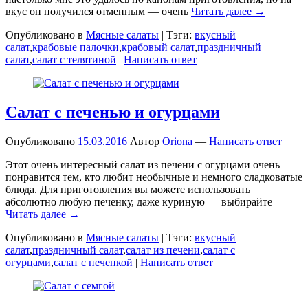
вкус он получился отменным — очень
Читать далее →
Опубликовано в
Мясные салаты
|
Тэги:
вкусный
салат
,
крабовые палочки
,
крабовый салат
,
праздничный
салат
,
салат с телятиной
|
Написать ответ
Салат с печенью и огурцами
Опубликовано
15.03.2016
Автор
Oriona
—
Написать ответ
Этот очень интересный салат из печени с огурцами очень
понравится тем, кто любит необычные и немного сладковатые
блюда. Для приготовления вы можете использовать
абсолютно любую печенку, даже куриную — выбирайте
Читать далее →
Опубликовано в
Мясные салаты
|
Тэги:
вкусный
салат
,
праздничный салат
,
салат из печени
,
салат с
огурцами
,
салат с печенкой
|
Написать ответ