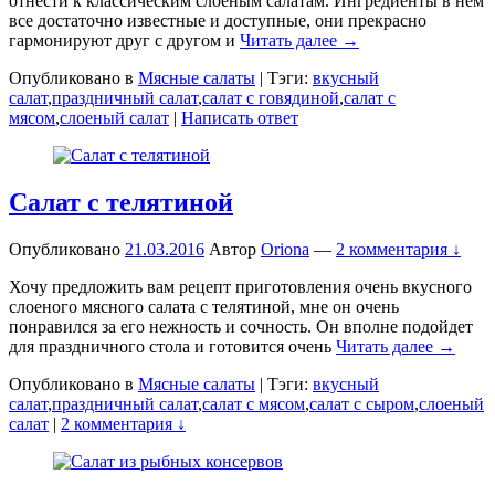
отнести к классическим слоеным салатам. Ингредиенты в нем
все достаточно известные и доступные, они прекрасно
гармонируют друг с другом и
Читать далее →
Опубликовано в
Мясные салаты
|
Тэги:
вкусный
салат
,
праздничный салат
,
салат с говядиной
,
салат с
мясом
,
слоеный салат
|
Написать ответ
Салат с телятиной
Опубликовано
21.03.2016
Автор
Oriona
—
2 комментария ↓
Хочу предложить вам рецепт приготовления очень вкусного
слоеного мясного салата с телятиной, мне он очень
понравился за его нежность и сочность. Он вполне подойдет
для праздничного стола и готовится очень
Читать далее →
Опубликовано в
Мясные салаты
|
Тэги:
вкусный
салат
,
праздничный салат
,
салат с мясом
,
салат с сыром
,
слоеный
салат
|
2 комментария ↓