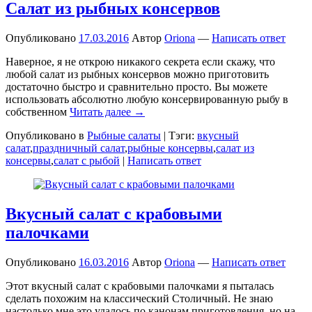
Салат из рыбных консервов
Опубликовано
17.03.2016
Автор
Oriona
—
Написать ответ
Наверное, я не открою никакого секрета если скажу, что
любой салат из рыбных консервов можно приготовить
достаточно быстро и сравнительно просто. Вы можете
использовать абсолютно любую консервированную рыбу в
собственном
Читать далее →
Опубликовано в
Рыбные салаты
|
Тэги:
вкусный
салат
,
праздничный салат
,
рыбные консервы
,
салат из
консервы
,
салат с рыбой
|
Написать ответ
Вкусный салат с крабовыми
палочками
Опубликовано
16.03.2016
Автор
Oriona
—
Написать ответ
Этот вкусный салат с крабовыми палочками я пыталась
сделать похожим на классический Столичный. Не знаю
настолько мне это удалось по канонам приготовления, но на