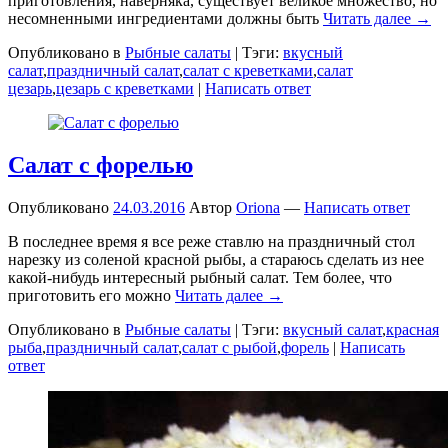
приготовления, наверняка, существует великое множество, но
несомненными ингредиентами должны быть
Читать далее →
Опубликовано в
Рыбные салаты
|
Тэги:
вкусный
салат
,
праздничный салат
,
салат с креветками
,
салат
цезарь
,
цезарь с креветками
|
Написать ответ
Салат с форелью
Опубликовано
24.03.2016
Автор
Oriona
—
Написать ответ
В последнее время я все реже ставлю на праздничный стол
нарезку из соленой красной рыбы, а стараюсь сделать из нее
какой-нибудь интересный рыбный салат. Тем более, что
приготовить его можно
Читать далее →
Опубликовано в
Рыбные салаты
|
Тэги:
вкусный салат
,
красная
рыба
,
праздничный салат
,
салат с рыбой
,
форель
|
Написать
ответ