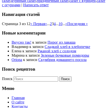
салат
,
куриный салат
,
праздничный салат
,
салат с курицей
,
салат
с огурцами
|
Написать ответ
Навигация статей
Страница 3 из 12
« Первая
«
...
2
3
4
...
10
...
»
Последняя »
Новые комментарии
Вкусно так!
к записи
Пирог из лаваша
Владимир
к записи
Сладкий хлеб в хлебопечке
Елена
к записи
Ржаной хлеб с солодом
Марина
к записи
Зеленые бочковые помидоры
Oriona
к записи
Скумбрия домашнего посола
Поиск рецептов
Поиск
Меню
Главная
О сайте
Контакты