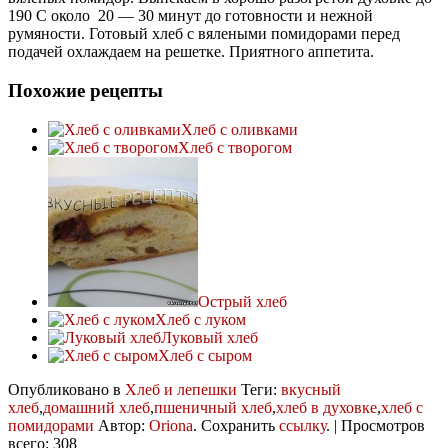
190 С около 20 — 30 минут до готовности и нежной
румяности. Готовый хлеб с вялеными помидорами перед
подачей охлаждаем на решетке. Приятного аппетита.
Похожие рецепты
Хлеб с оливками
Хлеб с творогом
Острый хлеб
Хлеб с луком
Луковый хлеб
Хлеб с сыром
Опубликовано в
Хлеб и лепешки
Теги:
вкусный
хлеб
,
домашний хлеб
,
пшеничный хлеб
,
хлеб в духовке
,
хлеб с
помидорами
Автор:
Oriona
. Сохранить
ссылку
. | Просмотров
всего: 308