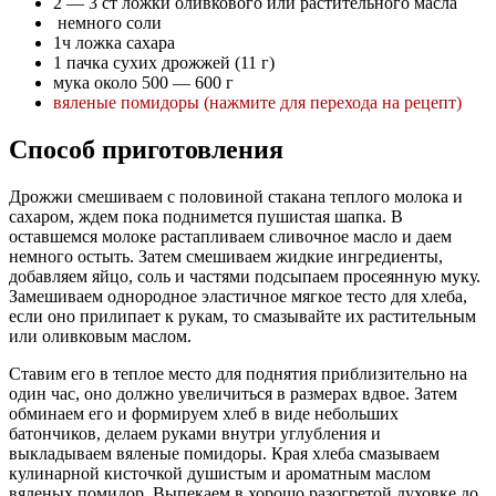
2 — 3 ст ложки оливкового или растительного масла
немного соли
1ч ложка сахара
1 пачка сухих дрожжей (11 г)
мука около 500 — 600 г
вяленые помидоры (нажмите для перехода на рецепт)
Способ приготовления
Дрожжи смешиваем с половиной стакана теплого молока и
сахаром, ждем пока поднимется пушистая шапка. В
оставшемся молоке растапливаем сливочное масло и даем
немного остыть. Затем смешиваем жидкие ингредиенты,
добавляем яйцо, соль и частями подсыпаем просеянную муку.
Замешиваем однородное эластичное мягкое тесто для хлеба,
если оно прилипает к рукам, то смазывайте их растительным
или оливковым маслом.
Ставим его в теплое место для поднятия приблизительно на
один час, оно должно увеличиться в размерах вдвое. Затем
обминаем его и формируем хлеб в виде небольших
батончиков, делаем руками внутри углубления и
выкладываем вяленые помидоры. Края хлеба смазываем
кулинарной кисточкой душистым и ароматным маслом
вяленых помидор. Выпекаем в хорошо разогретой духовке до