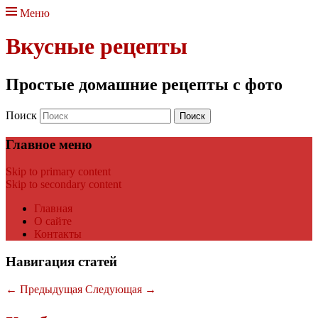
Меню
Вкусные рецепты
Простые домашние рецепты с фото
Поиск
Главное меню
Skip to primary content
Skip to secondary content
Главная
О сайте
Контакты
Навигация статей
←
Предыдущая
Следующая
→