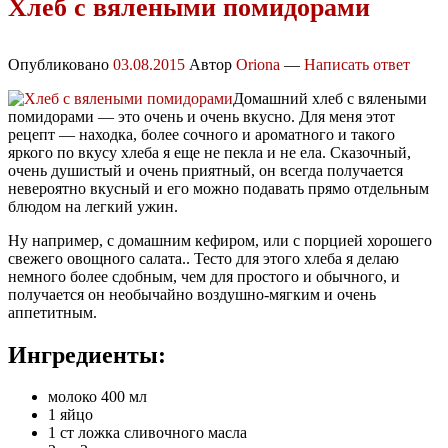
Хлеб с вялеными помидорами
Опубликовано
03.08.2015
Автор
Oriona
—
Написать ответ
Домашний хлеб с вялеными
помидорами — это очень и очень вкусно. Для меня этот
рецепт — находка, более сочного и ароматного и такого
яркого по вкусу хлеба я еще не пекла и не ела. Сказочный,
очень душистый и очень приятный, он всегда получается
невероятно вкусный и его можно подавать прямо отдельным
блюдом на легкий ужин.
Ну например, с домашним кефиром, или с порцией хорошего
свежего овощного салата.. Тесто для этого хлеба я делаю
немного более сдобным, чем для простого и обычного, и
получается он необычайно воздушно-мягким и очень
аппетитным.
Ингредиенты:
молоко 400 мл
1 яйцо
1 ст ложка сливочного масла