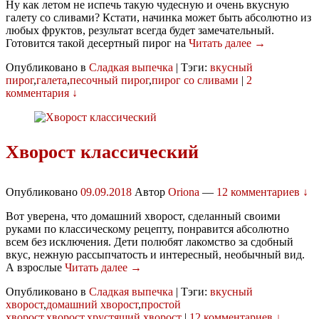
Ну как летом не испечь такую чудесную и очень вкусную
галету со сливами? Кстати, начинка может быть абсолютно из
любых фруктов, результат всегда будет замечательный.
Готовится такой десертный пирог на
Читать далее →
Опубликовано в
Сладкая выпечка
|
Тэги:
вкусный
пирог
,
галета
,
песочный пирог
,
пирог со сливами
|
2
комментария ↓
Хворост классический
Опубликовано
09.09.2018
Автор
Oriona
—
12 комментариев ↓
Вот уверена, что домашний хворост, сделанный своими
руками по классическому рецепту, понравится абсолютно
всем без исключения. Дети полюбят лакомство за сдобный
вкус, нежную рассыпчатость и интересный, необычный вид.
А взрослые
Читать далее →
Опубликовано в
Сладкая выпечка
|
Тэги:
вкусный
хворост
,
домашний хворост
,
простой
хворост
,
хворост
,
хрустящий хворост
|
12 комментариев ↓