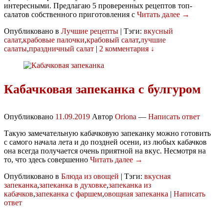
интересными. Предлагаю 5 проверенных рецептов топ-
салатов собственного приготовления с
Читать далее →
Опубликовано в
Лучшие рецепты
|
Тэги:
вкусный
салат
,
крабовые палочки
,
крабовый салат
,
лучшие
салаты
,
праздничный салат
|
2 комментария ↓
Кабачковая запеканка с булгуром
Опубликовано
11.09.2019
Автор
Oriona
—
Написать ответ
Такую замечательную кабачковую запеканку можно готовить
с самого начала лета и до поздней осени, из любых кабачков
она всегда получается очень приятной на вкус. Несмотря на
то, что здесь совершенно
Читать далее →
Опубликовано в
Блюда из овощей
|
Тэги:
вкусная
запеканка
,
запеканка в духовке
,
запеканка из
кабачков
,
запеканка с фаршем
,
овощная запеканка
|
Написать
ответ