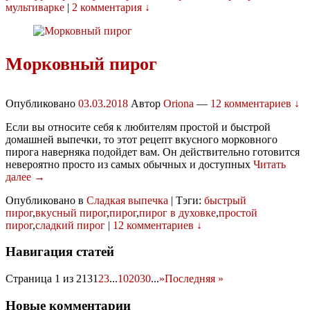
мультиварке
|
2 комментария ↓
Морковный пирог
Опубликовано
03.03.2018
Автор
Oriona
—
12 комментариев ↓
Если вы относите себя к любителям простой и быстрой
домашней выпечки, то этот рецепт вкусного морковного
пирога наверняка подойдет вам. Он действительно готовится
невероятно просто из самых обычных и доступных
Читать
далее →
Опубликовано в
Сладкая выпечка
|
Тэги:
быстрый
пирог
,
вкусный пирог
,
пирог
,
пирог в духовке
,
простой
пирог
,
сладкий пирог
|
12 комментариев ↓
Навигация статей
Страница 1 из 213
1
2
3
...
10
20
30
...
»
Последняя »
Новые комментарии