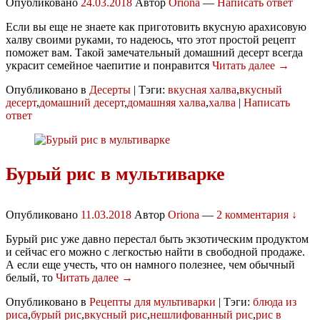
Опубликовано
24.03.2018
Автор
Oriona
—
Написать ответ
Если вы еще не знаете как приготовить вкусную арахисовую
халву своими руками, то надеюсь, что этот простой рецепт
поможет вам. Такой замечательный домашний десерт всегда
украсит семейное чаепитие и понравится
Читать далее →
Опубликовано в
Десерты
|
Тэги:
вкусная халва
,
вкусный
десерт
,
домашний десерт
,
домашняя халва
,
халва
|
Написать
ответ
Бурый рис в мультиварке
Опубликовано
11.03.2018
Автор
Oriona
—
2 комментария ↓
Бурый рис уже давно перестал быть экзотическим продуктом
и сейчас его можно с легкостью найти в свободной продаже.
А если еще учесть, что он намного полезнее, чем обычный
белый, то
Читать далее →
Опубликовано в
Рецепты для мультиварки
|
Тэги:
блюда из
риса
,
бурый рис
,
вкусный рис
,
нешлифованный рис
,
рис в